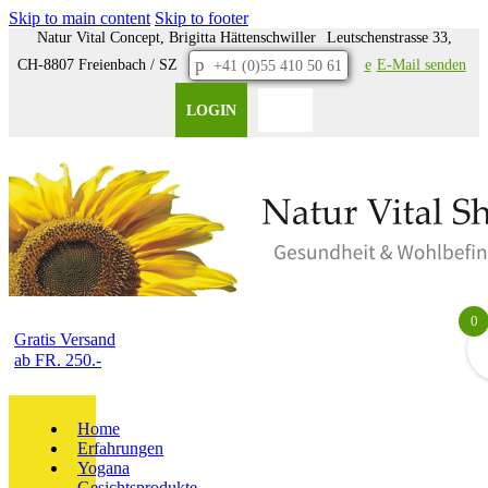
Skip to main content
Skip to footer
ail-Adresse
Natur Vital Concept, Brigitta Hättenschwiller
Leutschenstrasse 33,
Adresse ein. Wir senden
p
Login-Link – ganz ohne
CH-8807 Freienbach / SZ
nednes liaM-E
+41 (0)55 410 50 61
wort.
wort einloggen?
vergessen?
LOGIN
0
Gratis Versand
ab FR. 250.-
Home
Erfahrungen
Yogana
Gesichtsprodukte