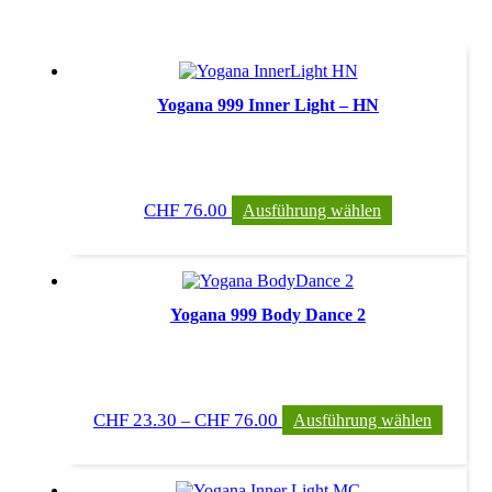
Yogana 999 Inner Light – HN
Dieses
CHF
76.00
Ausführung wählen
Produkt
weist
mehrere
Varianten
auf.
Die
Yogana 999 Body Dance 2
Optionen
können
auf
der
Preisspanne:
Dieses
Produktseite
CHF
23.30
CHF
76.00
–
Ausführung wählen
CHF 23.30
Produk
gewählt
bis
weist
werden
CHF 76.00
mehrer
Varian