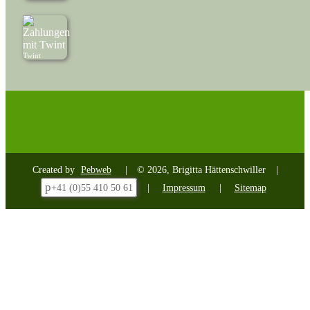
Twint
Created by
Pebweb
© 2026, Brigitta Hättenschwiller
p
+41 (0)55 410 50 61
Impressum
Sitemap
Kontakt
Name:
*
E-
Mail: