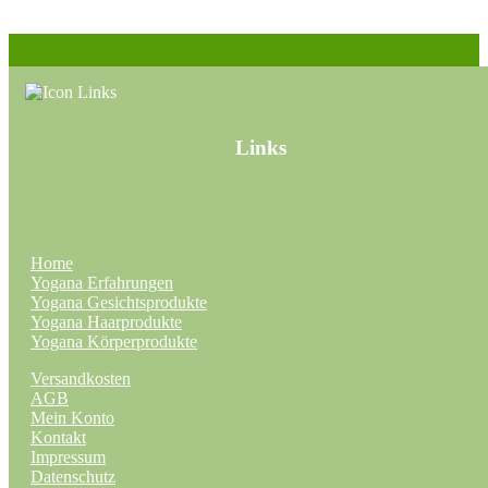
auf
der
Produktseite
gewählt
werden
Links
Home
Yogana Erfahrungen
Yogana Gesichtsprodukte
Yogana Haarprodukte
Yogana Körperprodukte
Versandkosten
AGB
Mein Konto
Kontakt
Impressum
Datenschutz