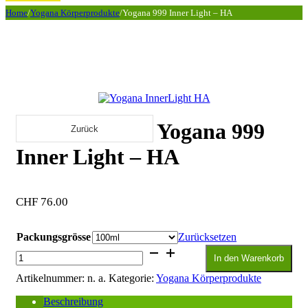
Home
/
Yogana Körperprodukte
/
Yogana 999 Inner Light – HA
Yogana 999
Zurück
Inner Light – HA
CHF
76.00
Packungsgrösse
Zurücksetzen
Yogana
In den Warenkorb
999
Inner
Artikelnummer:
n. a.
Kategorie:
Yogana Körperprodukte
Light
-
Beschreibung