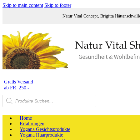
Skip to main content
Skip to footer
ail-Adresse
Natur Vital Concept, Brigitta Hättenschwill
Adresse ein. Wir senden
Login-Link – ganz ohne
wort.
wort einloggen?
vergessen?
Gratis Versand
ab FR. 250.-
Products
search
Home
Erfahrungen
Yogana Gesichtsprodukte
Yogana Haarprodukte