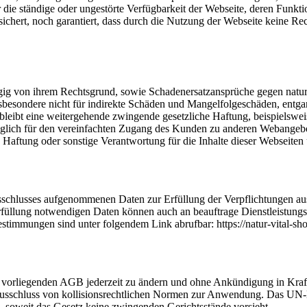
 die ständige oder ungestörte Verfügbarkeit der Webseite, deren Funktio
chert, noch garantiert, dass durch die Nutzung der Webseite keine Rech
ngig von ihrem Rechtsgrund, sowie Schadenersatzansprüche gegen natur-
 insbesondere nicht für indirekte Schäden und Mangelfolgeschäden, ent
eibt eine weitergehende zwingende gesetzliche Haftung, beispielsweise
ediglich für den vereinfachten Zugang des Kunden zu anderen Webangebo
Haftung oder sonstige Verantwortung für die Inhalte dieser Webseite
gsschlusses aufgenommenen Daten zur Erfüllung der Verpflichtungen au
llung notwendigen Daten können auch an beauftrage Dienstleistungspar
timmungen sind unter folgendem Link abrufbar: https://natur-vital-sh
die vorliegenden AGB jederzeit zu ändern und ohne Ankündigung in Kraft
 Ausschluss von kollisionsrechtlichen Normen zur Anwendung. Das UN-
, soweit das Gesetz keine zwingenden Gerichtsstände vorsieht.