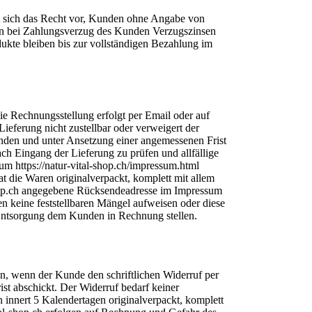
t sich das Recht vor, Kunden ohne Angabe von
ann bei Zahlungsverzug des Kunden Verzugszinsen
te bleiben bis zur vollständigen Bezahlung im
e Rechnungsstellung erfolgt per Email oder auf
ieferung nicht zustellbar oder verweigert der
nden und unter Ansetzung einer angemessenen Frist
ach Eingang der Lieferung zu prüfen und allfällige
sum https://natur-vital-shop.ch/impressum.html
die Waren originalverpackt, komplett mit allem
hop.ch angegebene Rücksendeadresse im Impressum
ren keine feststellbaren Mängel aufweisen oder diese
ge Entsorgung dem Kunden in Rechnung stellen.
n, wenn der Kunde den schriftlichen Widerruf per
rist abschickt. Der Widerruf bedarf keiner
innert 5 Kalendertagen originalverpackt, komplett