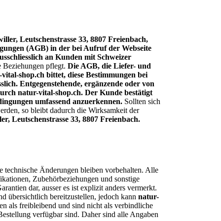
iller, Leutschenstrasse 33, 8807 Freienbach,
ngungen (AGB) in der bei Aufruf der Webseite
ausschliesslich an Kunden mit Schweizer
e Beziehungen pflegt.
Die AGB, die Liefer- und
tal-shop.ch bittet, diese Bestimmungen bei
sslich. Entgegenstehende, ergänzende oder von
rch natur-vital-shop.ch. Der Kunde bestätigt
sbedingungen umfassend anzuerkennen.
Sollten sich
den, so bleibt dadurch die Wirksamkeit der
iller, Leutschenstrasse 33, 8807 Freienbach.
e technische Änderungen bleiben vorbehalten. Alle
fikationen, Zubehörbeziehungen und sonstige
ntien dar, ausser es ist explizit anders vermerkt.
nd übersichtlich bereitzustellen, jedoch kann
natur-
 als freibleibend und sind nicht als verbindliche
Bestellung verfügbar sind. Daher sind alle Angaben