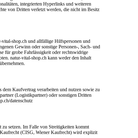
nalitäten, integrierten Hyperlinks und weiteren
te von Dritten verletzt werden, die nicht im Besitz
vital-shop.ch und allfällige Hilfspersonen und
gangenen Gewinn oder sonstige Personen-, Sach- und
 für grobe Fahrlässigkeit oder rechtswidrige
ten. natur-vital-shop.ch kann weder den Inhalt
n übernehmen.
s dem Kaufvertrag verarbeiten und nutzen sowie zu
tner (Logistikpartner) oder sonstigen Dritten
op.ch/datenschutz
 zu setzen. Im Falle von Streitigkeiten kommt
Kaufrecht (CISG, Wiener Kaufrecht) wird explizit