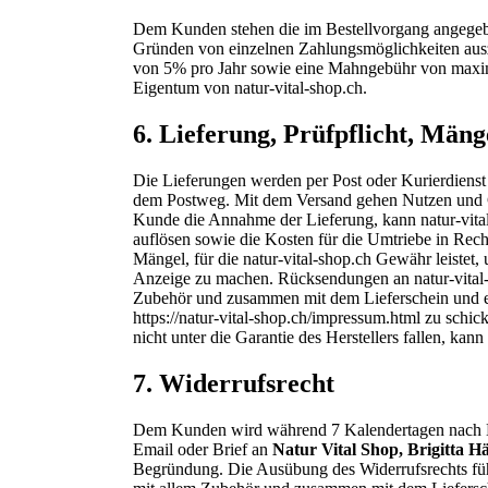
Dem Kunden stehen die im Bestellvorgang angegebe
Gründen von einzelnen Zahlungsmöglichkeiten ausz
von 5% pro Jahr sowie eine Mahngebühr von maxim
Eigentum von natur-vital-shop.ch.
6.
Lieferung, Prüfpflicht, Män
Die Lieferungen werden per Post oder Kurierdienst
dem Postweg. Mit dem Versand gehen Nutzen und Gefa
Kunde die Annahme der Lieferung, kann natur-vita
auflösen sowie die Kosten für die Umtriebe in Rechn
Mängel, für die natur-vital-shop.ch Gewähr leistet,
Anzeige zu machen. Rücksendungen an natur-vital-
Zubehör und zusammen mit dem Lieferschein und ei
https://natur-vital-shop.ch/impressum.html zu schic
nicht unter die Garantie des Herstellers fallen, ka
7.
Widerrufsrecht
Dem Kunden wird während 7 Kalendertagen nach Erha
Email oder Brief an
Natur Vital Shop, Brigitta H
Begründung. Die Ausübung des Widerrufsrechts füh