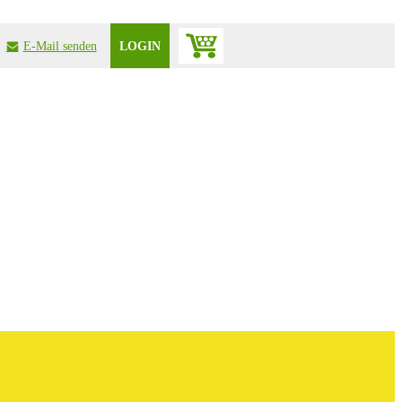
nednes liaM-E
LOGIN