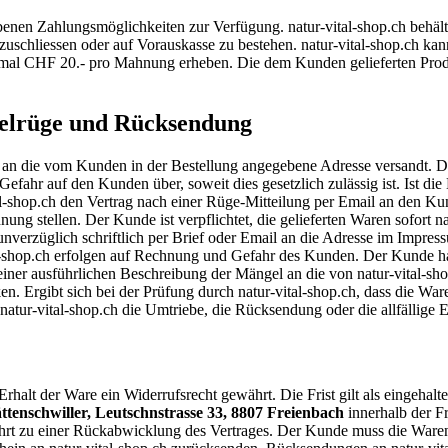
nen Zahlungsmöglichkeiten zur Verfügung. natur-vital-shop.ch behäl
uschliessen oder auf Vorauskasse zu bestehen. natur-vital-shop.ch k
al CHF 20.- pro Mahnung erheben. Die dem Kunden gelieferten Produk
gelrüge und Rücksendung
 an die vom Kunden in der Bestellung angegebene Adresse versandt. Di
hr auf den Kunden über, soweit dies gesetzlich zulässig ist. Ist die L
l-shop.ch den Vertrag nach einer Rüge-Mitteilung per Email an den Ku
ung stellen. Der Kunde ist verpflichtet, die gelieferten Waren sofort n
 unverzüglich schriftlich per Brief oder Email an die Adresse im Impres
shop.ch erfolgen auf Rechnung und Gefahr des Kunden. Der Kunde hat 
ner ausführlichen Beschreibung der Mängel an die von natur-vital-s
ken. Ergibt sich bei der Prüfung durch natur-vital-shop.ch, dass die Wa
nn natur-vital-shop.ch die Umtriebe, die Rücksendung oder die allfälli
lt der Ware ein Widerrufsrecht gewährt. Die Frist gilt als eingehalte
ättenschwiller, Leutschnstrasse 33, 8807 Freienbach
innerhalb der F
rt zu einer Rückabwicklung des Vertrages. Der Kunde muss die Waren 