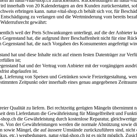
ein an natur-vital-shop.ch zurücksenden. Rücksendungen an natur-vit
wird innerhalb von 20 Kalendertagen an den Kunden zurückerstattet, sof
chweis erbringen kann. natur-vital-shop.ch behält sich vor, für Besch
tschädigung zu verlangen und die Wertminderung vom bereits bezah
 Widerrufsrecht gewährt:
entlich weil der Preis Schwankungen unterliegt, auf die der Anbieter ke
Gegenstand hat, die aufgrund ihrer Beschaffenheit nicht für eine Rück
 Gegenstand hat, die nach Vorgaben des Konsumenten angefertigt wird 
tand hat und diese Inhalte nicht auf einem festen Datenträger zur Ver
rfüllen ist;
egenstand hat und der Vertrag vom Anbieter mit der vorgängigen aus
frist abgelaufen ist.
, Lieferung von Speisen und Getränken sowie Freizeitgestaltung, wenn
bestimmten Zeitpunkt oder innerhalb eines genau angegebenen Zeitraums
eier Qualität zu liefern. Bei rechtzeitig gerügten Mängeln übernimmt n
 seit dem Lieferdatum die Gewährleistung für Mängelfreiheit und Fun
-shop.ch die Gewährleistung durch kostenlose Reparatur, gleichwertige
ssen. Von der Gewährleistungen werden die normale Abnützung sowie 
sowie Mängel, die auf äussere Umstände zurückzuführen sind, nicht e
kkus, etc.) wegbedungen. natur-vital-shop.ch ist es nicht möglich, Zusic