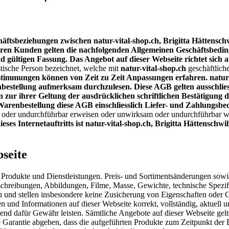
äftsbeziehungen zwischen natur-vital-shop.ch, Brigitta Hättenschw
ihren Kunden gelten die nachfolgenden Allgemeinen Geschäftsbedi
 gültigen Fassung. Das Angebot auf dieser Webseite richtet sich 
stische Person bezeichnet, welche mit
natur-vital-shop.ch
geschäftlich
immungen können von Zeit zu Zeit Anpassungen erfahren. natur-vi
nbestellung aufmerksam durchzulesen.
Diese AGB gelten ausschlie
r ihrer Geltung der ausdrücklichen schriftlichen Bestätigung du
r Warenbestellung diese AGB einschliesslich Liefer- und Zahlung
der undurchführbar erweisen oder unwirksam oder undurchführbar wer
eses Internetauftritts ist natur-vital-shop.ch, Brigitta Hättenschw
seite
 Produkte und Dienstleistungen. Preis- und Sortimentsänderungen sowi
chreibungen, Abbildungen, Filme, Masse, Gewichte, technische Spezi
und stellen insbesondere keine Zusicherung von Eigenschaften oder Gara
 und Informationen auf dieser Webseite korrekt, vollständig, aktuell u
nd dafür Gewähr leisten. Sämtliche Angebote auf dieser Webseite gelten
ne Garantie abgeben, dass die aufgeführten Produkte zum Zeitpunkt der 