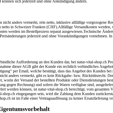
d können sich jederzeit und ohne Ankündigung ändern.
nn nicht anders vermerkt, rein netto, inklusive allfällige vorgezogen
ein netto in Schweizer Franken (CHF).Allfällige Versandkosten werden, 
sten werden im Bestellprozess separat ausgewiesen.Technische Änderu
h Preisänderungen jederzeit und ohne Vorankündigungen vornehmen. In
rbindliche Aufforderung an den Kunden dar, bei natur-vital-shop.ch Pro
nnahme dieser AGB gibt der Kunde ein rechtlich verbindliches Angebot
tigung“ per Email, welche bestätigt, dass das Angebot des Kunden bei n
icht anders vermerkt, gibt es kein Rückgabe- bzw. Rücktrittsrecht. Der
 worin der Versand der bestellten Produkte oder Dienstleistungen best
g gegen Rechnung) und sofern die Waren verfügbar sind, ausgeliefert.
iefert werden können, ist natur-vital-shop.ch berechtigt, vom gesamten 
tal-shop.ch eingegangen sein, wird die Zahlung dem Kunden zurückerstat
hop.ch ist im Falle einer Vertragsauflösung zu keiner Ersatzlieferung ver
Eigentumsvorbehalt