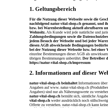
1.
Geltungsbereich
Für die Nutzung dieser Webseite sowie die Gesch
nachfolgend natur-vital-shop.ch genannt, und 
bzw. bei Warenbestellung aktuell abrufbaren und
Wohnsitz.
Als Kunde wird jede natürliche und juri
Zahlungsbedingungen sowie die Datenschutzbest
jedem Besuch der Webseite und bei jeder Ware
diesen AGB abweichende Bedingungen bedürfen zu
bei der Nutzung dieser Webseite bzw. bei eine
einzelne Bestimmungen dieser AGB als unwirksam o
übrigen Bestimmungen unberührt.
Der Betreiber di
https://natur-vital-shop.ch/impressum
2.
Informationen auf dieser Web
natur-vital-shop.ch beinhaltet
Informationen über
Angaben auf www. natur-vital-shop.ch (Produktbes
Angaben) sind nur als Näherungswerte zu verstehen 
natur-vital-shop.ch
bemüht sich, sämtliche Angaben
vital-shop.ch
weder ausdrücklich noch stillschweige
Offerte zu verstehen. natur-vital-shop.ch kann kei