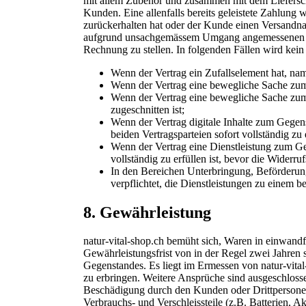
mit allem Zubehör und zusammen mit dem Liefersch
Kunden. Eine allenfalls bereits geleistete Zahlung 
zurückerhalten hat oder der Kunde einen Versandna
aufgrund unsachgemässem Umgang angemessenen En
Rechnung zu stellen. In folgenden Fällen wird kein
Wenn der Vertrag ein Zufallselement hat, nam
Wenn der Vertrag eine bewegliche Sache zum 
Wenn der Vertrag eine bewegliche Sache zum
zugeschnitten ist;
Wenn der Vertrag digitale Inhalte zum Gegens
beiden Vertragsparteien sofort vollständig zu e
Wenn der Vertrag eine Dienstleistung zum G
vollständig zu erfüllen ist, bevor die Widerrufs
In den Bereichen Unterbringung, Beförderung
verpflichtet, die Dienstleistungen zu einem 
8.
Gewährleistung
natur-vital-shop.ch bemüht sich, Waren in einwandfr
Gewährleistungsfrist von in der Regel zwei Jahren
Gegenstandes. Es liegt im Ermessen von natur-vital
zu erbringen. Weitere Ansprüche sind ausgeschlo
Beschädigung durch den Kunden oder Drittpersonen 
Verbrauchs- und Verschleissteile (z.B. Batterien, A