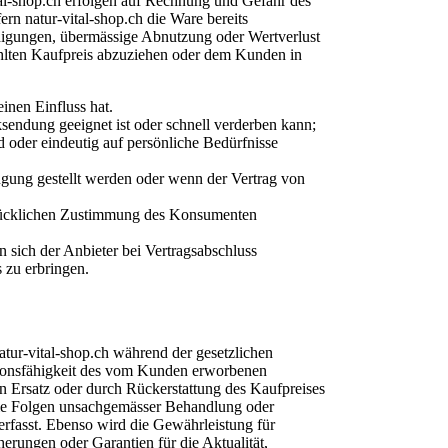
al-shop.ch erfolgen auf Rechnung und Gefahr des
ern natur-vital-shop.ch die Ware bereits
ädigungen, übermässige Abnutzung oder Wertverlust
lten Kaufpreis abzuziehen oder dem Kunden in
inen Einfluss hat.
sendung geeignet ist oder schnell verderben kann;
oder eindeutig auf persönliche Bedürfnisse
fügung gestellt werden oder wenn der Vertrag von
drücklichen Zustimmung des Konsumenten
 sich der Anbieter bei Vertragsabschluss
 zu erbringen.
atur-vital-shop.ch während der gesetzlichen
ktionsfähigkeit des vom Kunden erworbenen
n Ersatz oder durch Rückerstattung des Kaufpreises
die Folgen unsachgemässer Behandlung oder
rfasst. Ebenso wird die Gewährleistung für
herungen oder Garantien für die Aktualität,