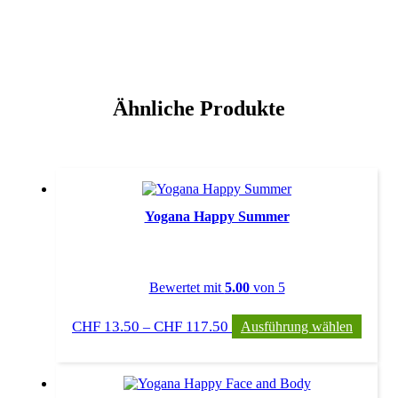
Ähnliche Produkte
Yogana Happy Summer
Bewertet mit
5.00
von 5
Preisspanne:
Dieses
CHF
13.50
CHF
117.50
–
Ausführung wählen
CHF 13.50
Produ
bis
weist
CHF 117.50
mehre
Varian
auf.