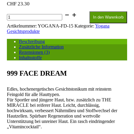
CHF
23.30
Yogana
In den Warenkorb
999
Face
Artikelnummer:
YOGANA-FD-15
Kategorie:
Yogana
Dream
Gesichtsprodukte
Menge
Beschreibung
Zusätzliche Information
Rezensionen (3)
Inhaltsstoffe
999 FACE DREAM
Edles, hochenergetisches Gesichtstonikum mit reinstem
Feingold für alle Hauttypen.
Für Sportler und jüngere Haut, bzw. zusätzlich zu THE
MIRACLE bei reiferer Haut. Leicht, durchlässig,
hochwirksam, verbessert Nährmilieu und Stoffwechsel der
Hautzellen. Spürbare Regeneration und wertvolle
Unterstützung bei unreiner Haut. Ein rasch eindringender
„Vitamincocktail“.