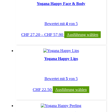
Die
Yogana Happy Face & Body
Optio
könne
auf
der
Bewertet mit
4
von 5
Produk
gewäh
Preisspanne:
Dieses
werde
CHF
27.20
CHF
57.90
–
Ausführung wählen
CHF 27.20
Produk
bis
weist
CHF 57.90
mehrer
Varian
auf.
Die
Yogana Happy Lips
Option
könne
auf
der
Bewertet mit
5
von 5
Produkt
gewähl
Dieses
werde
CHF
22.50
Ausführung wählen
Produkt
weist
mehrere
Varianten
auf.