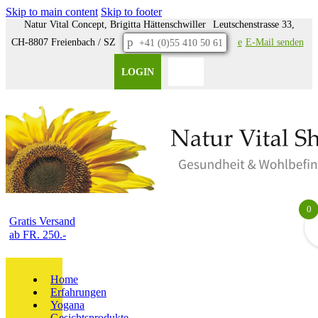
Skip to main content
Skip to footer
ail-Adresse
Natur Vital Concept, Brigitta Hättenschwiller
Leutschenstrasse 33,
Adresse ein. Wir senden
p
Login-Link – ganz ohne
CH-8807 Freienbach / SZ
nednes liaM-E
+41 (0)55 410 50 61
wort.
wort einloggen?
vergessen?
LOGIN
0
Gratis Versand
ab FR. 250.-
Home
Erfahrungen
Yogana
Gesichtsprodukte