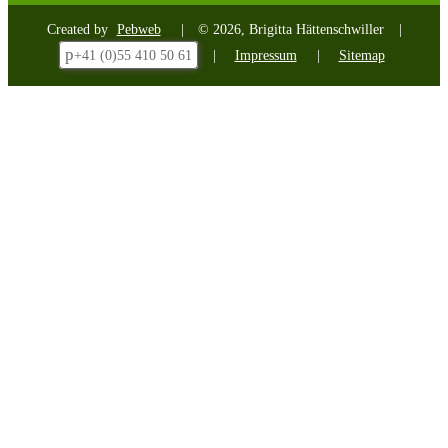
Created by
Pebweb
© 2026, Brigitta Hättenschwiller
p
+41 (0)55 410 50 61
Impressum
Sitemap
Kontakt
Name:
*
E-
Mail:
*
Telefon:
Nachricht:
*