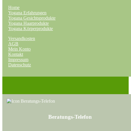
Home
Yogana Erfahrungen
Yogana Gesichtsprodukte
Yogana Haarprodukte
Yogana Körperprodukte
Versandkosten
AGB
Mein Konto
Kontakt
Impressum
Datenschutz
Beratungs-Telefon