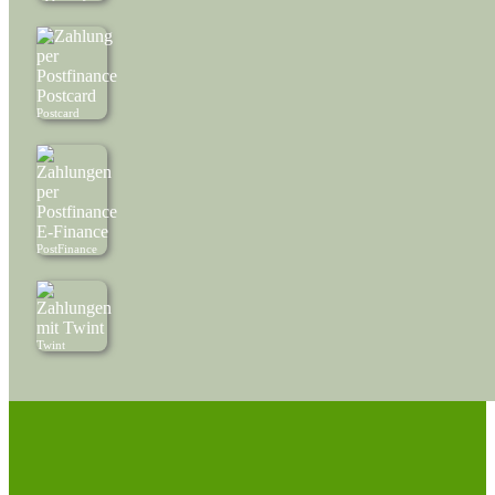
Postcard
PostFinance
Twint